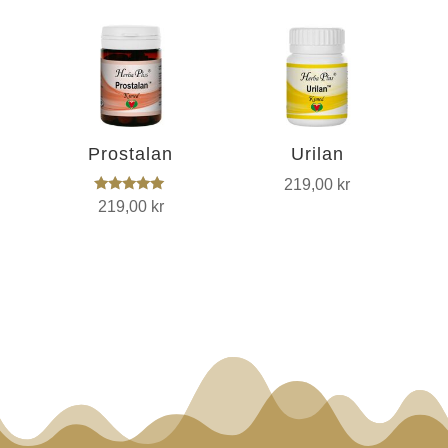
Prostalan
Urilan
219,00
kr
Vurdert
219,00
kr
5.00
av 5