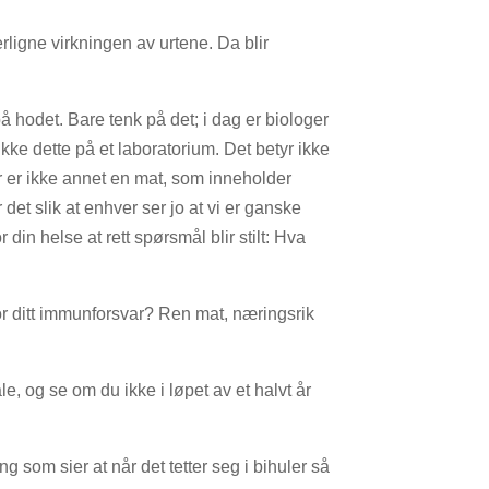
rligne virkningen av urtene. Da blir
 hodet. Bare tenk på det; i dag er biologer
 ikke dette på et laboratorium. Det betyr ikke
er er ikke annet en mat, som inneholder
et slik at enhver ser jo at vi er ganske
 din helse at rett spørsmål blir stilt: Hva
or ditt immunforsvar? Ren mat, næringsrik
e, og se om du ikke i løpet av et halvt år
g som sier at når det tetter seg i bihuler så