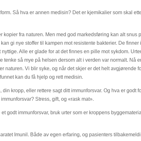
 form. Så hva er annen medisin? Det er kjemikalier som skal ette
er kopier fra naturen. Men med god markedsføring kan alt snus på
m kan gi nye stoffer til kampen mot resistente bakterier. De finner
 nyttige. Alle er glade for at det finnes en pille mot sykdom. Urt
e tenke så mye på helsen dersom alt i verden var normalt. Nå er d
 naturen. Vi blir syke, og når det skjer er det helt avgjørende for
 funnet kan du få hjelp og rett medisin.
in kropp, eller rettere sagt ditt immunforsvar. Og hva er godt f
tt immunforsvar? Stress, gift, og «rask mat».
p et godt immunforsvar, bruk urter som er kroppens byggematerial
aratet Imunil. Både av egen erfaring, og pasienters tilbakemeldin