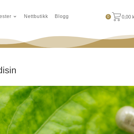
ester
Nettbutikk
Blogg
0,00
0
disin