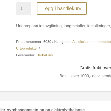
Sybas
Legg i handlekurv
antall
Urtepreparat for avgiftning, tungmetaller, forkalknin
Produktnummer:
6030
Kategorier:
Antioksidanter
,
Immunfor
Urteprodukter
Leverandør:
HerbaPlus
Gratis frakt ove
Bestill over 1000,- og vi send
ller, syrebaseomsetning og elektrolyttbalanse