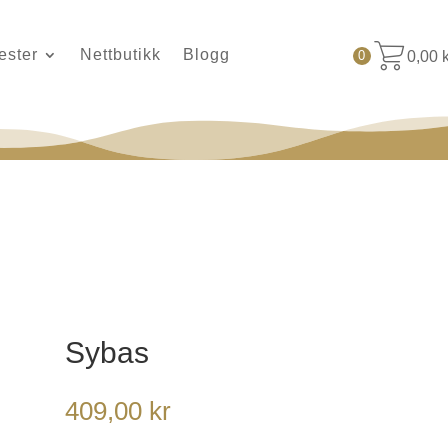
ester
Nettbutikk
Blogg
0,00
0
Sybas
409,00
kr