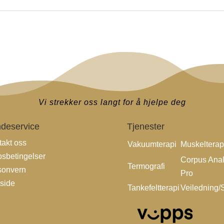
Vi strekker oss langt for å hjelpe deg
deservice
Tjenester
takt oss
Vakuumterapi
Muskelterap
psbetingelser
Corpus Anal
Termografi
sonvern
Pro
side
Tankefeltterapi
Veiledning/