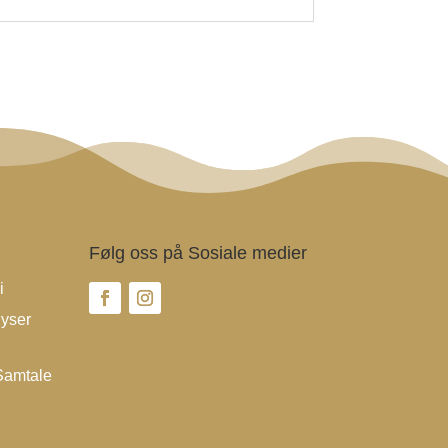
Følg oss på Sosiale medier
i
yser
Samtale