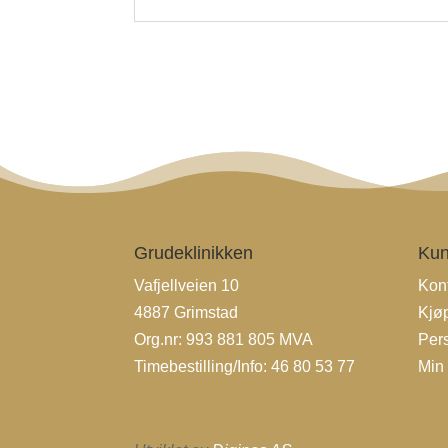
Grudeklinikken
Kun
Vafjellveien 10
Kon
4887 Grimstad
Kjø
Org.nr: 993 881 805 MVA
Per
Timebestilling/Info:
46 80 53 77
Min 