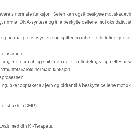
rsvarets normale funksjon. Selen kan også beskytte mot skadevi
, normal DNA-syntese og til å beskytte cellene mot oksidativt stre
en og normal proteinsyntese og spiller en rolle i celledelingspros
rkulasjonen
 fungerer normalt og spiller en rolle i celledelings- og cellespe
g immunforsvarets normale funksjon
ngsprosessen
ing, øker opptaket av jern og bidrar til å beskytte cellene mot ok
e ekstrakter (GMP).
avtalt med din Ki-Terapeut.