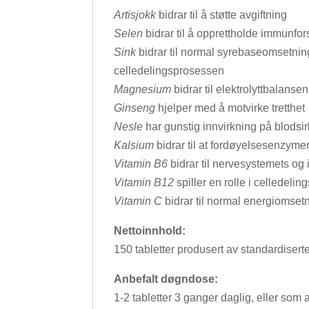
Artisjokk
bidrar til å støtte avgiftning
Selen
bidrar til å opprettholde immunfo
Sink
bidrar til normal syrebaseomsetning
celledelingsprosessen
Magnesium
bidrar til elektrolyttbalans
Ginseng
hjelper med å motvirke tretthet
Nesle
har gunstig innvirkning på blodsi
Kalsium
bidrar til at fordøyelsesenzymer
Vitamin B6
bidrar til nervesystemets o
Vitamin B12
spiller en rolle i celledeli
Vitamin C
bidrar til normal energiomsetn
Nettoinnhold:
150 tabletter produsert av standardisert
Anbefalt døgndose:
1-2 tabletter 3 ganger daglig, eller som 