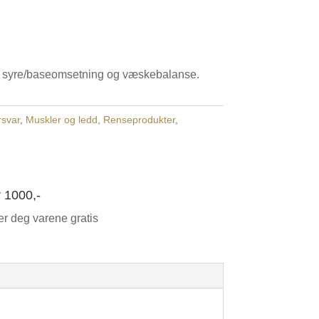
ger, syre/baseomsetning og væskebalanse.
svar
,
Muskler og ledd
,
Renseprodukter
,
r 1000,-
er deg varene gratis