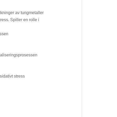
rkninger av tungmetaller
ss. Spiller en rolle i
essen
sialiseringsprosessen
sidativt stress