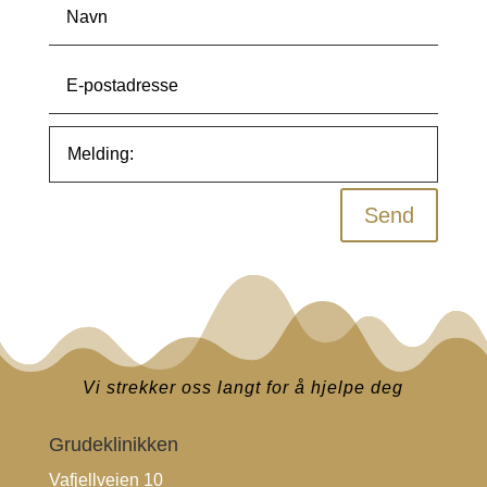
Send
Vi strekker oss langt for å hjelpe deg
Grudeklinikken
Vafjellveien 10