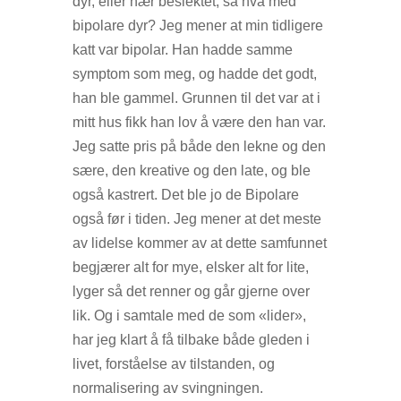
dyr, eller nær beslektet, så hva med
bipolare dyr? Jeg mener at min tidligere
katt var bipolar. Han hadde samme
symptom som meg, og hadde det godt,
han ble gammel. Grunnen til det var at i
mitt hus fikk han lov å være den han var.
Jeg satte pris på både den lekne og den
sære, den kreative og den late, og ble
også kastrert. Det ble jo de Bipolare
også før i tiden. Jeg mener at det meste
av lidelse kommer av at dette samfunnet
begjærer alt for mye, elsker alt for lite,
lyger så det renner og går gjerne over
lik. Og i samtale med de som «lider»,
har jeg klart å få tilbake både gleden i
livet, forståelse av tilstanden, og
normalisering av svingningen.